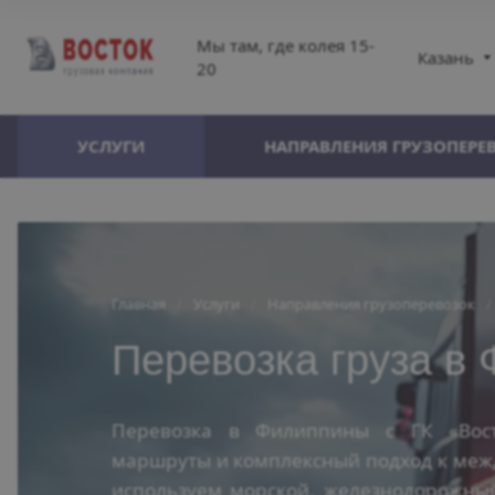
Мы там, где колея 15-
Казань
20
УСЛУГИ
НАПРАВЛЕНИЯ ГРУЗОПЕРЕ
Главная
/
Услуги
/
Направления грузоперевозок
/
Перевозка груза в
Перевозка в Филиппины с ГК «Вос
маршруты и комплексный подход к меж
используем морской, железнодорожный