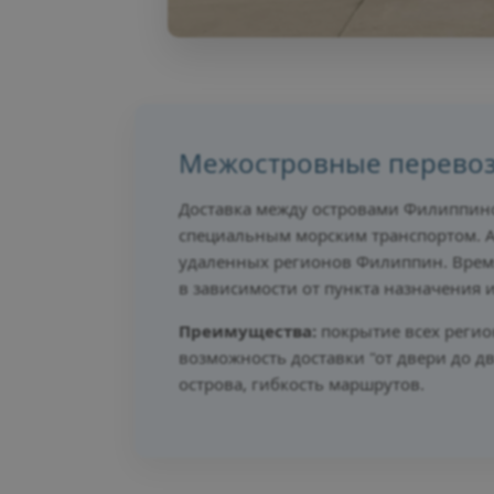
Межостровные перево
Доставка между островами Филиппинс
специальным морским транспортом. А
удаленных регионов Филиппин. Время
в зависимости от пункта назначения 
Преимущества:
покрытие всех регио
возможность доставки "от двери до д
острова, гибкость маршрутов.