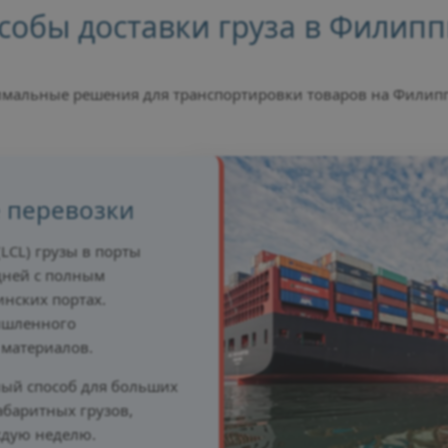
собы доставки груза в Филип
мальные решения для транспортировки товаров на Фили
 перевозки
LCL) грузы в порты
 дней с полным
нских портах.
ышленного
 материалов.
ый способ для больших
абаритных грузов,
ждую неделю.