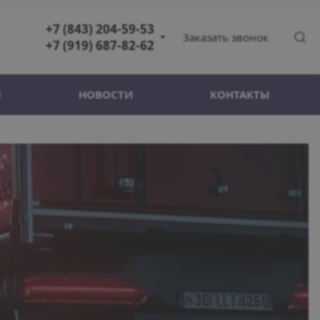
+7 (843) 204-59-53
Заказать звонок
+7 (919) 687-82-62
+7 (843) 204-59-53
Ы
НОВОСТИ
КОНТАКТЫ
+7 (919) 687-82-62
+7 (987) 400-03-78
Казань
ул. Московская, д.
53/6, оф. 214
Пн-Пт 08:00-17:00
Сб-Вс Выходной
information@gk-
vostok.ltd