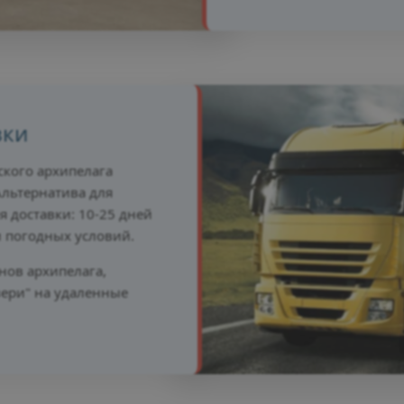
зки
кого архипелага
льтернатива для
 доставки: 10-25 дней
и погодных условий.
нов архипелага,
вери" на удаленные