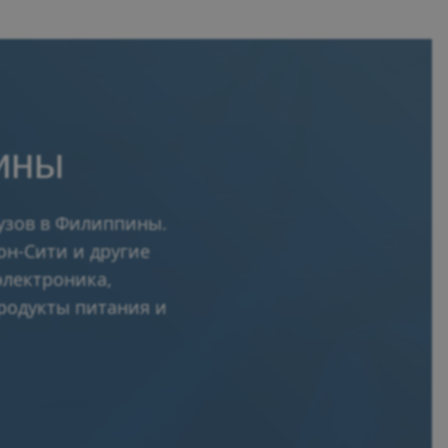
ины
рузов в Филиппины.
он-Сити и другие
электроника,
продукты питания и