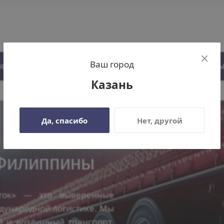
Ваш город
ВОЗОК
О КОМПАНИИ
ПАРТНЕР
Казань
Да, спасибо
Нет, другой
Филиппины
/
Перевозка груза в Филиппины
 Филиппины
ток» — это выверенные
дународной логистике. Мы
 и воздушный транспорт,