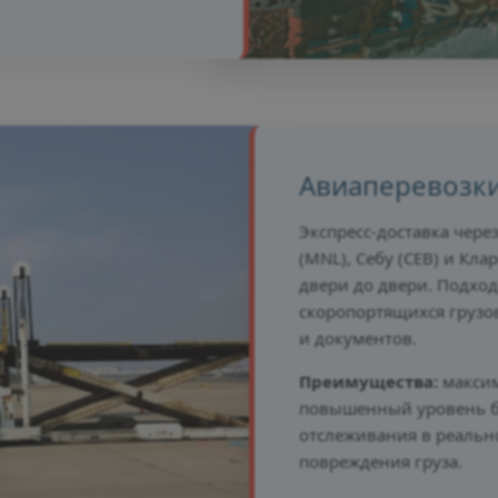
Авиаперевозк
Экспресс-доставка чер
(MNL), Себу (CEB) и Клар
двери до двери. Подход
скоропортящихся грузо
и документов.
Преимущества:
максим
повышенный уровень б
отслеживания в реаль
повреждения груза.