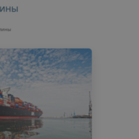
пины
ппины