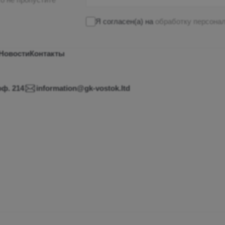
Я согласен(а) на
обработку персона
Новости
Контакты
оф. 214
information@gk-vostok.ltd