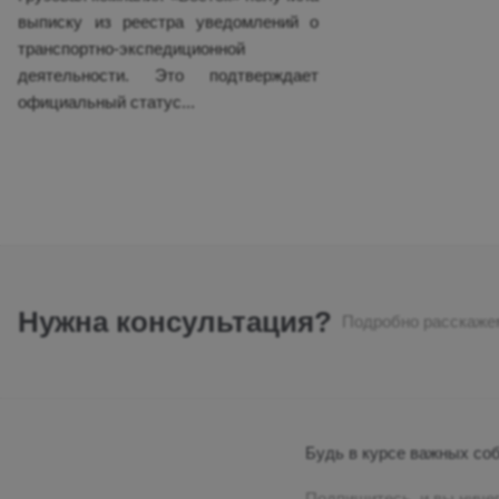
выписку из реестра уведомлений о
Корея
транспортно-экспедиционной
Лаос
деятельности. Это подтверждает
официальный статус...
Малайзия
ОАЭ
Пакистан
Сингапур
Таиланд
Тайвань
Нужна консультация?
Подробно расскажем
Турция
Филиппины
Шри-Ланка
Будь в курсе важных со
Япония
Подпишитесь, и вы ничег