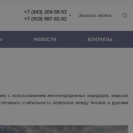
+7 (843) 204-59-53
Заказать звонок
+7 (919) 687-82-62
+7 (843) 204-59-53
Ы
НОВОСТИ
КОНТАКТЫ
+7 (919) 687-82-62
+7 (987) 400-03-78
Казань
ул. Московская, д. 53/6,
оф. 214
Пн-Пт 08:00-17:00
ику с использованием железнодорожных коридоров, морских
Сб-Вс Выходной
спечивать стабильность перевозок между Китаем и другими
information@gk-
vostok.ltd