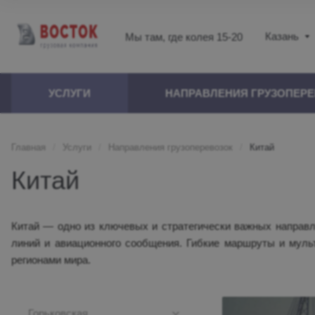
Казань
Мы там, где колея 15-20
УСЛУГИ
НАПРАВЛЕНИЯ ГРУЗОПЕР
Главная
/
Услуги
/
Направления грузоперевозок
/
Китай
Китай
Китай — одно из ключевых и стратегически важных направ
линий и авиационного сообщения. Гибкие маршруты и муль
регионами мира.
Горьковская