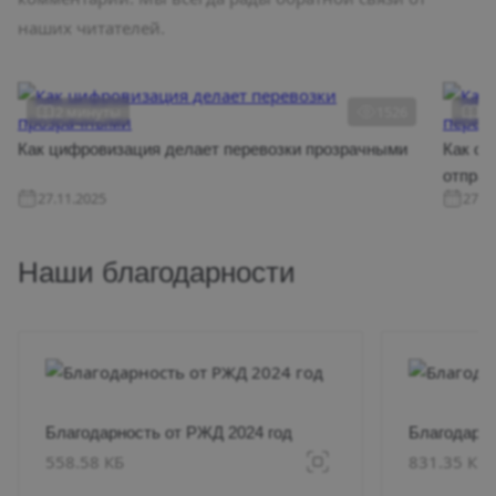
наших читателей.
2 минуты
1526
2
Как цифровизация делает перевозки прозрачными
Как оп
отправ
27.11.2025
27.1
Наши благодарности
Благодарность от РЖД 2024 год
Благодарно
558.58 КБ
831.35 КБ