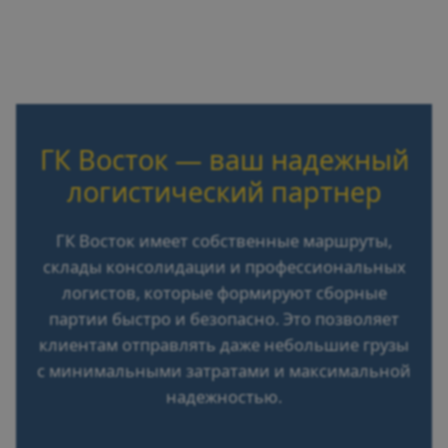
ГК Восток — ваш надежный
логистический партнер
ГК Восток имеет собственные маршруты,
склады консолидации и профессиональных
логистов, которые формируют сборные
партии быстро и безопасно. Это позволяет
клиентам отправлять даже небольшие грузы
с минимальными затратами и максимальной
надежностью.